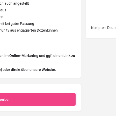
sch auch angestellt
 aus
en
eit bei guter Passung
Kempten, Deut
unity aus engagierten Dozent:innen
gen im Online-Marketing und ggf. einen Link zu
] oder direkt über unsere Website.
werben