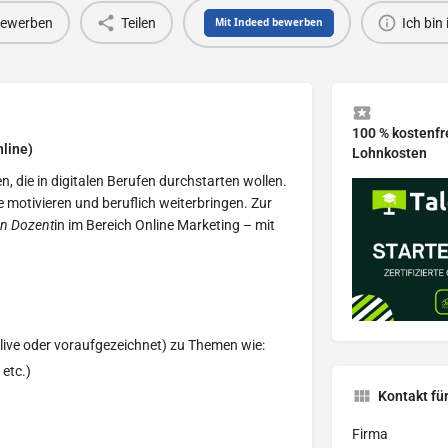
bewerben
Teilen
Ich bin 
Mit Indeed bewerben
100 % kostenfr
nline)
Lohnkosten
, die in digitalen Berufen durchstarten wollen.
 motivieren und beruflich weiterbringen. Zur
n Dozent
in im Bereich Online Marketing – mit
live oder voraufgezeichnet) zu Themen wie:
 etc.)
Kontakt fü
Firma