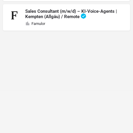
Sales Consultant (m/w/d) – KI-Voice-Agents |
Kempten (Allgäu) / Remote
Famulor
Recruiting
Stellenangebote
Datenschutzerklärung
Impressum
© 2024 Arbeitsboard.de